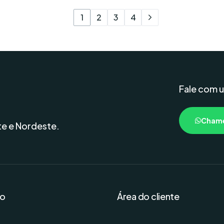
1
2
3
4
Fale com 
Chame
te e Nordeste.
o
Área do cliente