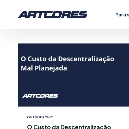
Para 
S
S
U
OUTSOURCING
O Custo da Descentralização